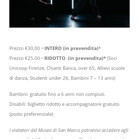
Prezzo €30,00 •
INTERO (in prevendita)
*
Prezzo €25,00 •
RIDOTTO (in prevendita)*
(Soci
Unicoop Firenze, Chianti Banca, over 65, Allievi scuole
di danza, Studenti under 26, Bambini 7 – 13 anni)
Bambini: gratuito fino a 6 anni non compiuti.
Disabili: biglietto ridotto e accompagnatore gratuito
(posto preferenziale)
I visitatori del Museo di San Marco potranno accedere agli