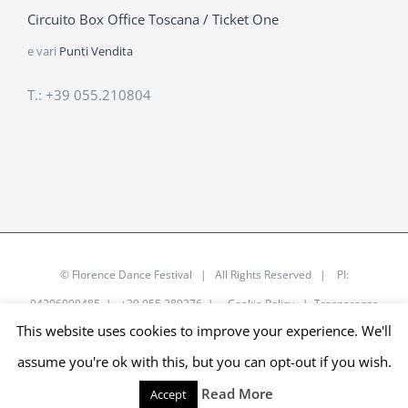
Circuito Box Office Toscana / Ticket One
e vari
Punti Vendita
T.: +39 055.210804
©
Florence Dance Festival
| All Rights Reserved | PI:
04206990485 | +39 055 289276 |
Cookie Policy
|
Trasparenza
This website uses cookies to improve your experience. We'll
|
assume you're ok with this, but you can opt-out if you wish.
Facebook
YouTube
Instagram
Email
Read More
Accept