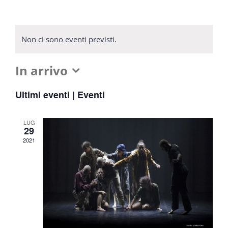
Non ci sono eventi previsti.
In arrivo
Seleziona
Ultimi eventi | Eventi
la
data.
LUG
29
2021