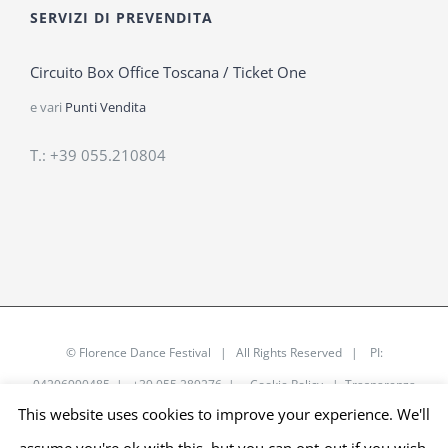
SERVIZI DI PREVENDITA
Circuito Box Office Toscana / Ticket One
e vari
Punti Vendita
T.: +39 055.210804
©
Florence Dance Festival
| All Rights Reserved | PI:
04206990485 | +39 055 289276 |
Cookie Policy
|
Trasparenza
This website uses cookies to improve your experience. We'll
|