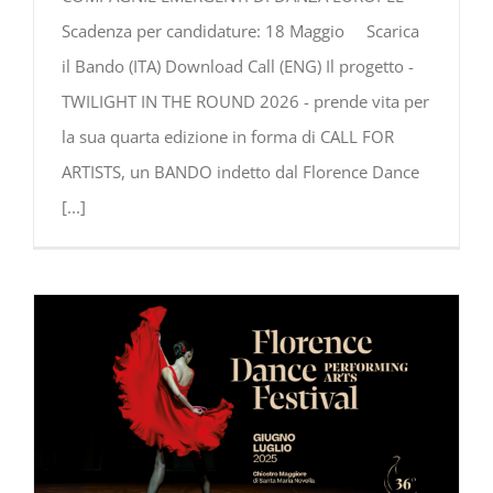
Scadenza per candidature: 18 Maggio Scarica
il Bando (ITA) Download Call (ENG) Il progetto -
TWILIGHT IN THE ROUND 2026 - prende vita per
la sua quarta edizione in forma di CALL FOR
ARTISTS, un BANDO indetto dal Florence Dance
[...]