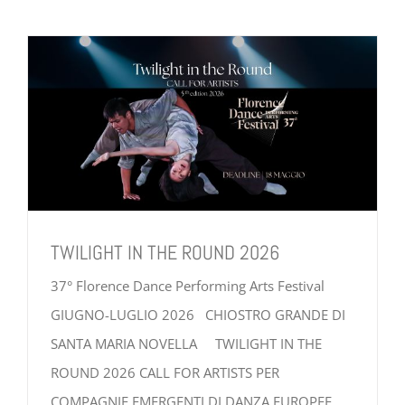
TWILIGHT IN THE ROUND 2026
37° Florence Dance Performing Arts Festival
GIUGNO-LUGLIO 2026 CHIOSTRO GRANDE DI
SANTA MARIA NOVELLA TWILIGHT IN THE
ROUND 2026 CALL FOR ARTISTS PER
COMPAGNIE EMERGENTI DI DANZA EUROPEE